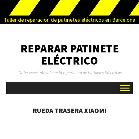
Taller de reparación de patinetes eléctricos en Barcelona
REPARAR PATINETE
ELÉCTRICO
Taller especializado en la reparación de Patinetes Eléctricos
SALTAR
AL
CONTENIDO
RUEDA TRASERA XIAOMI