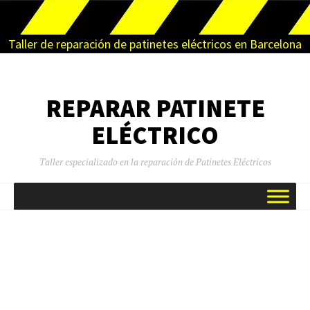
Taller de reparación de patinetes eléctricos en Barcelona
REPARAR PATINETE
ELÉCTRICO
Taller especializado en la reparación de Patinetes Eléctricos
SALTAR
AL
CONTENIDO