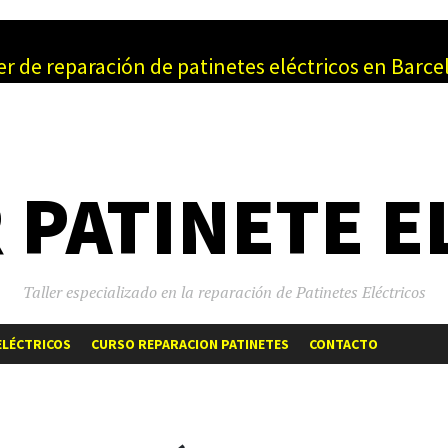
er de reparación de patinetes eléctricos en Barc
 PATINETE E
Taller especializado en la reparación de Patinetes Eléctricos
SALTAR
ELÉCTRICOS
CURSO REPARACION PATINETES
CONTACTO
AL
CONTENIDO