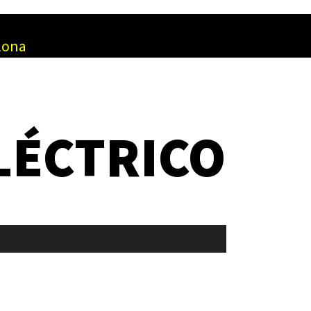
elona
LÉCTRICO