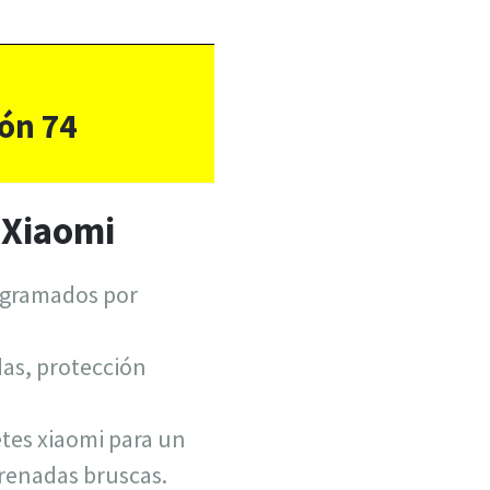
ón 74
 Xiaomi
ogramados por
das, protección
tes xiaomi para un
frenadas bruscas.