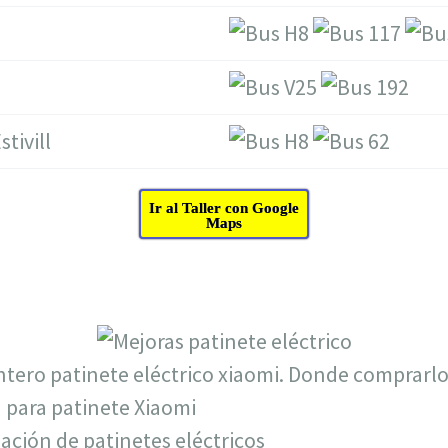
tivill
Ir al Taller con Google
Maps
iación de patinetes eléctricos