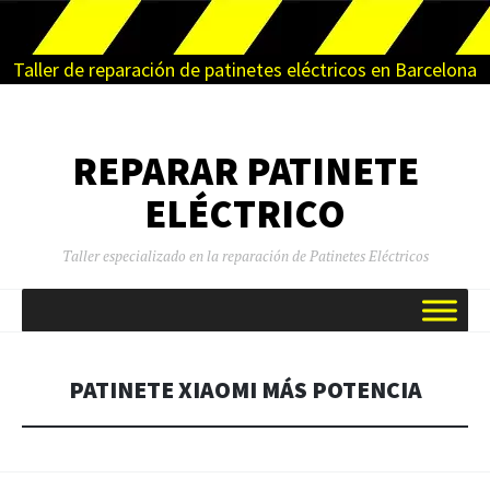
Taller de reparación de patinetes eléctricos en Barcelona
REPARAR PATINETE
ELÉCTRICO
Taller especializado en la reparación de Patinetes Eléctricos
SALTAR
AL
CONTENIDO
PATINETE XIAOMI MÁS POTENCIA