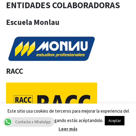
ENTIDADES COLABORADORAS
Escuela Monlau
RACC
Este sitio usa cookies de terceros para mejorar la experiencia del
usuario. Si sigues navegando estás acéptandolo.
Aceptar
Contacta x WhatsApp
Leer más