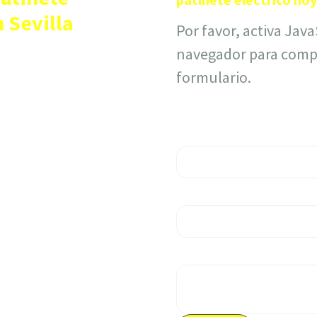
n Sevilla
Por favor, activa Java
navegador para compl
e una avería te
formulario.
tro taller en Sevilla,
Deja tu cons
cios de reparación
ntes para que tu
Nombre
*
co vuelva a funcionar
Email
*
n equipo de expertos
dad, garantizando
Mensaje
deras para que
isfrutando de tus
 sin problemas.