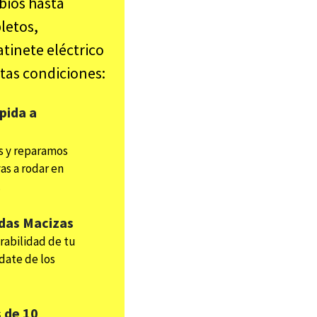
bios hasta
letos,
tinete eléctrico
tas condiciones:
pida a
 y reparamos
as a rodar en
.
das Macizas
rabilidad de tu
date de los
 de 10