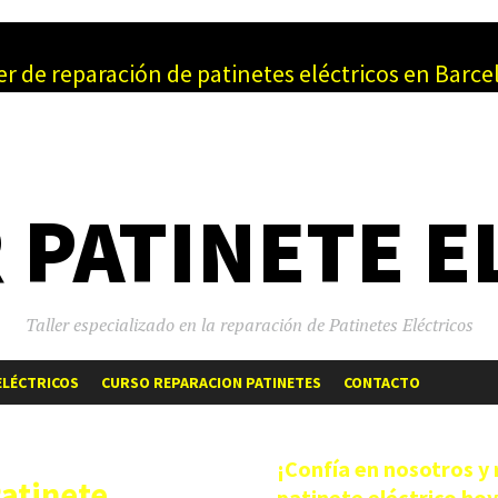
er de reparación de patinetes eléctricos en Barc
 PATINETE E
Taller especializado en la reparación de Patinetes Eléctricos
SALTAR
ELÉCTRICOS
CURSO REPARACION PATINETES
CONTACTO
AL
CONTENIDO
¡Confía en nosotros y 
Patinete
patinete eléctrico ho