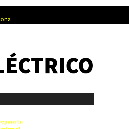
elona
LÉCTRICO
repara tu
y mismo!